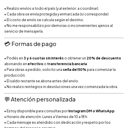
• Realizo envíos a todo el país (y al exterior, a coordinar).
• Cada obra se envía protegida y enmarcada (si corresponde)
• El costo de envío se calcula según el destino.
• No me responsabilizo por demoras o inconvenientes ajenos al
servicio de mensajería.
💳 Formas de pago
• Podés en
3 y 6 cuotas sin interés
o obtener un
20% de descuento
abonando en
efectivo
o
transferencia bancaria
• Para obras a pedido, solicito una
seña del 50%
para comenzar la
producción.
• El saldo restante se abona antes del envío.
• No realizo reintegros ni devoluciones una vez comenzada la obra.
💬 Atención personalizada
• Estoy disponible para consultas por
Instagram DM o WhatsApp
.
• Horario de atención: Lunes a Viernes de 10 a 18 h.
• Cada mensaje es atendido con dedicación y respeto por los