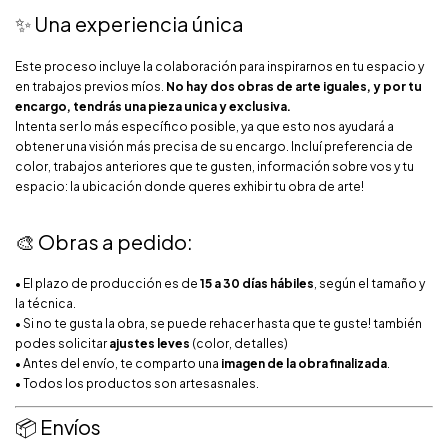
✨ Una experiencia única
Este proceso incluye la colaboración para inspirarnos en tu espacio y
en trabajos previos míos.
No hay dos obras de arte iguales, y por tu
encargo, tendrás una pieza unica y exclusiva.
Intenta ser lo más específico posible, ya que esto nos ayudará a
obtener una visión más precisa de su encargo. Incluí preferencia de
color, trabajos anteriores que te gusten, información sobre vos y tu
espacio: la ubicación donde queres exhibir tu obra de arte!
🎨 Obras a pedido:
• El plazo de producción es de
15 a 30 días hábiles
, según el tamaño y
la técnica.
• Si no te gusta la obra, se puede rehacer hasta que te guste! también
podes solicitar
ajustes leves
(color, detalles)
• Antes del envío, te comparto una
imagen de la obra finalizada
.
• Todos los productos son artesasnales.
📦 Envíos