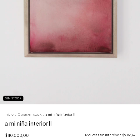
SIN STOCK
Inicio
.
Obras en stock
.
a mi niña interior II
a mi niña interior II
$110.000,00
12
cuotas sin interés de
$9.166,67