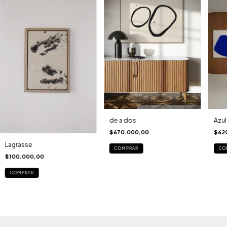
de a dos
Azul
$670.000,00
$62
Lagrasse
$100.000,00