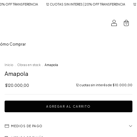
 INTERES | 20% OFF TRANSFERENCIA
12 CUOTAS SIN INTERES | 20% OFF TRANSFERE
0
ómo Comprar
Inicio
.
Obras en stock
.
Amapola
Amapola
$120.000,00
12
cuotas sin interés de
$10.000,00
MEDIOS DE PAGO