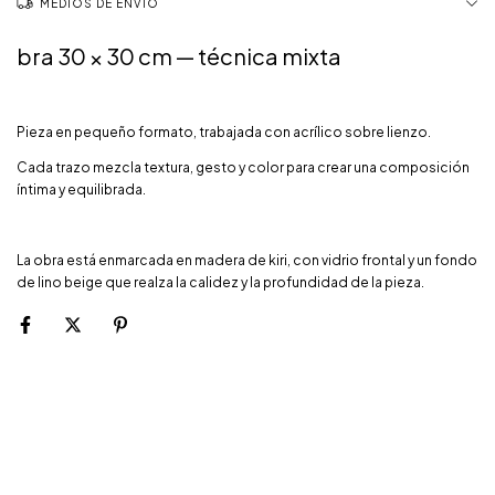
MEDIOS DE ENVÍO
bra 30 × 30 cm — técnica mixta
Pieza en pequeño formato, trabajada con acrílico sobre lienzo.
Cada trazo mezcla textura, gesto y color para crear una composición
íntima y equilibrada.
La obra está enmarcada en madera de kiri, con vidrio frontal y un fondo
de lino beige que realza la calidez y la profundidad de la pieza.