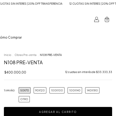
OFF TRANSFERENCIA
12 CUOTAS SIN INTERES | 20% OFF TRANSFERENCIA
12 CUOT
0
ómo Comprar
Inicio
.
Obras Pre-venta
.
N108 PRE-VENTA
N108 PRE-VENTA
$400.000,00
12
cuotas sin interés de
$33.333,33
50X70
90X120
100X100
100X140
140X180
TAMAÑO
OTRO