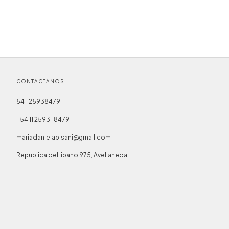
CONTACTÁNOS
541125938479
+54 11 2593-8479
mariadanielapisani@gmail.com
Republica del libano 975, Avellaneda