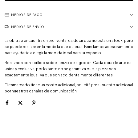
MEDIOS DE PAGO
MEDIOS DE ENVÍO
La obra se encuentra en pre-venta, es decir que no esta en stock, pero
se puede realizar en la medida que quieras. Brindamos asesoramiento
para ayudarte a elegir la medida ideal para tu espacio.
Realizada con acrílico sobre lienzo de algodón. C
ada obra de arte es
unica y exclusiva, por lo tanto no se garantiza que la pieza sea
exactamente igual, ya que son accidentalmente diferentes.
El enmarcado tiene un costo adicional, solicitá presupuesto adicional
por nuestros canales de comunicación