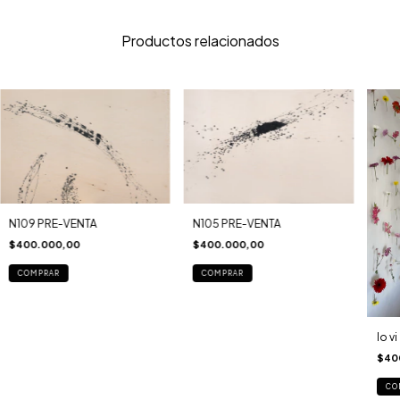
Productos relacionados
N109 PRE-VENTA
N105 PRE-VENTA
$400.000,00
$400.000,00
COMPRAR
COMPRAR
lo v
$40
CO