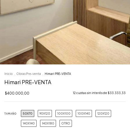
Inicio
.
Obras Pre-venta
.
Himari PRE-VENTA
Himari PRE-VENTA
$400.000,00
12
cuotas sin interés de
$33.333,33
50X70
90X120
100X100
100X140
120X120
TAMAÑO
140X140
140X180
OTRO